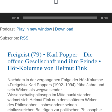
Toggle
Navigation
Audio-
00:00
00:00
Player
Home
Podcast:
Play in new window
|
Download
Rubriken
Subscribe:
RSS
Freigeist (79) • Karl Popper – Die
Kortizes Website
offene Gesellschaft und ihre Feinde •
Hör-Kolumne von Helmut Fink
Nachdem in der vergangenen Folge der Hör-Kolumne
»Freigeist« Karl Poppers (1902–1994) frühe Jahre und
sein Wirken als wegweisender
Wissenschaftsphilosoph im Mittelpunkt standen,
widmet sich Helmut Fink nun dem späteren Wirken
des Philosophen, insbesondere seinen
einflussreichen Beiträgen zur politischen Philosophie.