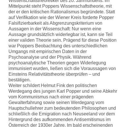
Wissenschaftstheoretiker des 20. Jahrhunderts. Im
Mittelpunkt steht Poppers Wissenschaftstheorie, mit
der er den kritischen Rationalismus begründete. Statt
auf Verifikation wie der Wiener Kreis forderte Popper
Falsifizierbarkeit als Abgrenzungskriterium von
Aussagen in der Wissenschaft: Nur wenn eine
Aussage grundsätzlich widerlegbar ist, kann sie Teil
einer validen Theorie sein. Prägend für diese Position
war Poppers Beobachtung des unterschiedlichen
Umgangs mit empirischen Daten in der
Psychoanalyse und der Physik. Während
psychoanalytische Theorien gegen Widerlegung
immunisiert wurden, ließen sich die Voraussagen von
Einsteins Relativitätstheorie überprüfen – und
bestätigen.
Weiter schildert Helmut Fink den politischen
Werdegang des jungen Karl Popper und seine Abkehr
vom Kommunismus nach einer prägenden
Gewalterfahrung sowie seinen Werdegang vom
Hauptschullehrer zum bedeutenden Philosophen und
schließlich die Emigration nach Neuseeland vor dem
Hintergrund des aufkommenden Antisemitismus im
Österreich der 1930er Jahre. Im bald erscheinenden