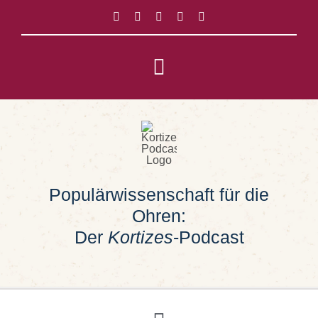
Zum
Inhalt
springen
Toggle
Navigation
Impressum
Datenschutz
Populärwissenschaft für die
Suche
Ohren:
nach:
Der
Kortizes
-Podcast