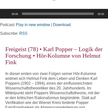
Toggle
Navigation
Audio-
00:00
00:00
Player
Home
Podcast:
Play in new window
|
Download
Rubriken
Subscribe:
RSS
Freigeist (78) • Karl Popper – Logik der
Kortizes Website
Forschung • Hör-Kolumne von Helmut
Fink
In dieser ersten von zwei Folgen seiner Hör-Kolumne
widmet sich Helmut Fink dem Leben und Denken Karl
Poppers (1902 – 1994), eines der einflussreichsten
Wissenschaftstheoretiker des 20. Jahrhunderts. Im
Mittelpunkt steht Poppers Wissenschaftstheorie, mit der
er den kritischen Rationalismus begründete. Statt auf
Verifikation wie der Wiener Kreis forderte Popper
Falsifizierbarkeit als Abgrenzungskriterium von