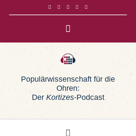
Zum
Inhalt
springen
Toggle
Navigation
Impressum
Datenschutz
Populärwissenschaft für die
Ohren:
Suche
nach:
Der
Kortizes
-Podcast