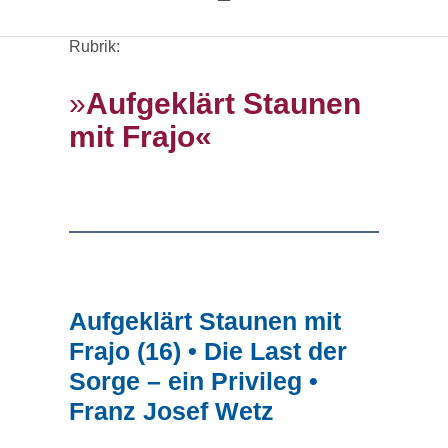
Toggle
Navigation
Rubrik:
Home
»
Aufgeklärt Staunen
mit Frajo«
Rubriken
Kortizes Website
Aufgeklärt Staunen mit
Frajo (16) • Die Last der
Sorge – ein Privileg •
Franz Josef Wetz