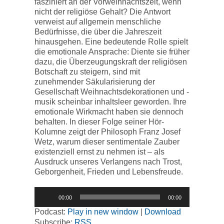
fasziniert an der Vorweihnachtszeit, wenn
nicht der religiöse Gehalt? Die Antwort
verweist auf allgemein menschliche
Bedürfnisse, die über die Jahreszeit
hinausgehen. Eine bedeutende Rolle spielt
die emotionale Ansprache: Diente sie früher
dazu, die Überzeugungskraft der religiösen
Botschaft zu steigern, sind mit
zunehmender Säkularisierung der
Gesellschaft Weihnachtsdekorationen und -
musik scheinbar inhaltsleer geworden. Ihre
emotionale Wirkmacht haben sie dennoch
behalten. In dieser Folge seiner Hör-
Kolumne zeigt der Philosoph Franz Josef
Wetz, warum dieser sentimentale Zauber
existenziell ernst zu nehmen ist – als
Ausdruck unseres Verlangens nach Trost,
Geborgenheit, Frieden und Lebensfreude.
Audio-
00:00
00:00
Player
Podcast:
Play in new window
|
Download
Subscribe:
RSS