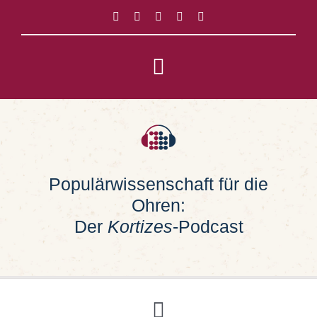
Zum
Inhalt
springen
Toggle
Navigation
Impressum
Datenschutz
Populärwissenschaft für die
Ohren:
Suche
nach:
Der
Kortizes
-Podcast