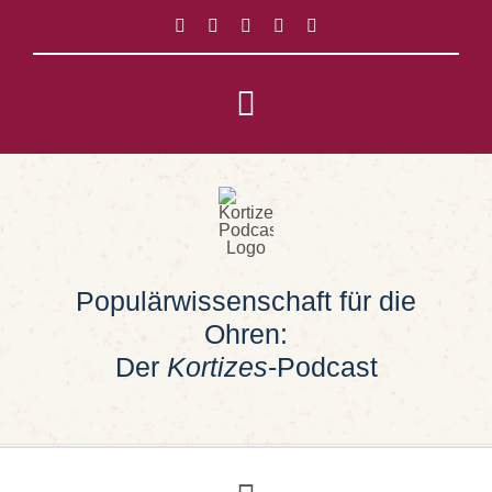
Zum
Inhalt
springen
Toggle
Navigation
Impressum
Datenschutz
Populärwissenschaft für die
Suche
Ohren:
nach:
Der
Kortizes
-Podcast