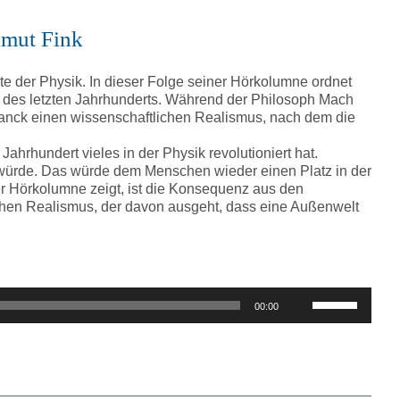
lmut Fink
e der Physik. In dieser Folge seiner Hörkolumne ordnet
 des letzten Jahrhunderts. Während der Philosoph Mach
Planck einen wissenschaftlichen Realismus, nach dem die
ahrhundert vieles in der Physik revolutioniert hat.
 würde. Das würde dem Menschen wieder einen Platz in der
r Hörkolumne zeigt, ist die Konsequenz aus den
ichen Realismus, der davon ausgeht, dass eine Außenwelt
Pfeiltasten
00:00
Hoch/Runter
benutzen,
um
die
Lautstärke