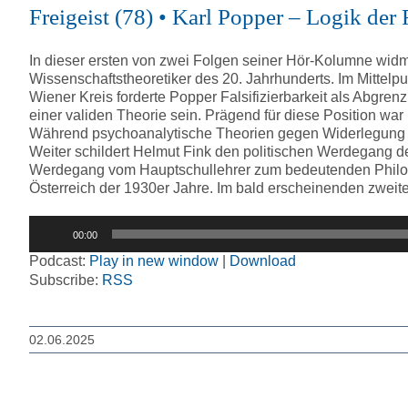
Freigeist (78) • Karl Popper – Logik d
In dieser ersten von zwei Folgen seiner Hör-Kolumne widm
Wissenschaftstheoretiker des 20. Jahrhunderts. Im Mittelpun
Wiener Kreis forderte Popper Falsifizierbarkeit als Abgre
einer validen Theorie sein. Prägend für diese Position 
Während psychoanalytische Theorien gegen Widerlegung imm
Weiter schildert Helmut Fink den politischen Werdegang
Werdegang vom Hauptschullehrer zum bedeutenden Philos
Österreich der 1930er Jahre. Im bald erscheinenden zweiten
Audio-
00:00
Player
Podcast:
Play in new window
|
Download
Subscribe:
RSS
02.06.2025