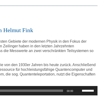
zu
regeln.
on Helmut Fink
dsten Gebiete der modernen Physik in den Fokus der
on Zeilinger haben in den letzten Jahrzehnten
s die Messwerte an zwei verschränkten Teilsystemen so
orie von den 1930er Jahren bis heute zurück. Anschließend
Ressource für hochleistungsfähige Quantencomputer und
, die sog. Quantenteleportation, nutzt die Eigenschaften
Pfeiltasten
00:00
Hoch/Runter
benutzen,
um