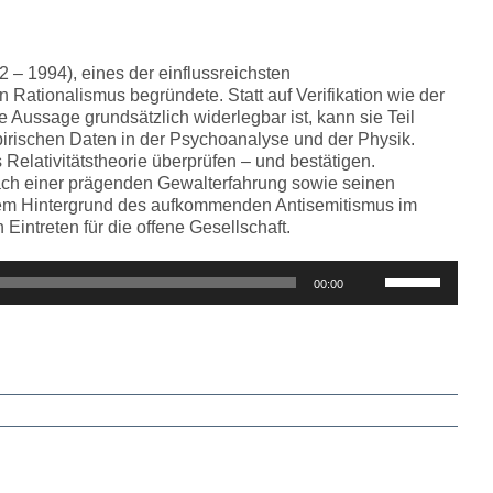
regeln.
– 1994), eines der einflussreichsten
n Rationalismus begründete. Statt auf Verifikation wie der
 Aussage grundsätzlich widerlegbar ist, kann sie Teil
irischen Daten in der Psychoanalyse und der Physik.
elativitätstheorie überprüfen – und bestätigen.
ch einer prägenden Gewalterfahrung sowie seinen
em Hintergrund des aufkommenden Antisemitismus im
intreten für die offene Gesellschaft.
Pfeiltasten
00:00
Hoch/Runter
benutzen,
um
die
Lautstärke
zu
regeln.