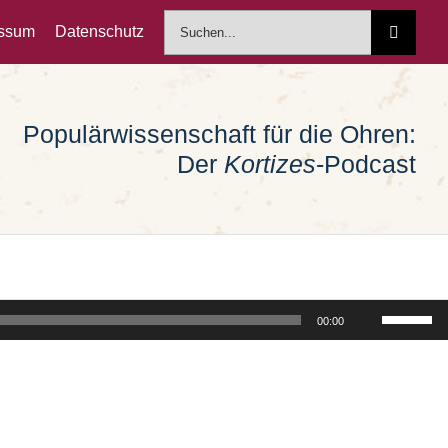
Suche
essum
Datenschutz
nach:
Populärwissenschaft für die Ohren:
Der
Kortizes
-Podcast
Pfeiltast
00:00
Hoch/Run
benutzen
um
die
Lautstärk
zu