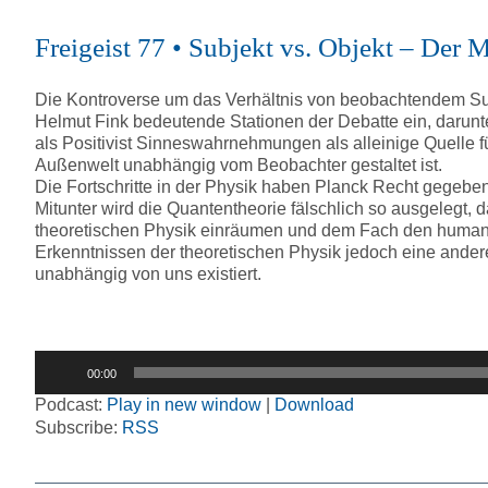
Freigeist 77 • Subjekt vs. Objekt – Der
Die Kontroverse um das Verhältnis von beobachtendem Subj
Helmut Fink bedeutende Stationen der Debatte ein, darun
als Positivist Sinneswahrnehmungen als alleinige Quelle f
Außenwelt unabhängig vom Beobachter gestaltet ist.
Die Fortschritte in der Physik haben Planck Recht gegeben.
Mitunter wird die Quantentheorie fälschlich so ausgeleg
theoretischen Physik einräumen und dem Fach den humanis
Erkenntnissen der theoretischen Physik jedoch eine ander
unabhängig von uns existiert.
Audio-
00:00
Player
Podcast:
Play in new window
|
Download
Subscribe:
RSS