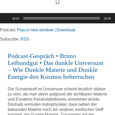
Toggle
Navigation
Audio-
00:00
00:00
Player
Home
Podcast:
Play in new window
|
Download
Rubriken
Subscribe:
RSS
Podcast-Gespräch • Bruno
Kortizes Website
Leibundgut • Das dunkle Universum
– Wie Dunkle Materie und Dunkle
Energie den Kosmos beherrschen
Die Schwerkraft im Universum scheint deutlich stärker
zu sein, als man allein aufgrund der sichtbaren Materie
und Einsteins Relativitätstheorie annehmen würde.
Deshalb vermuten Astrophysiker, dass neben der
bekannten Materie noch ein anderer, exotischer Stoff
existiert, die Dunkle Materie. Zusammen mit der