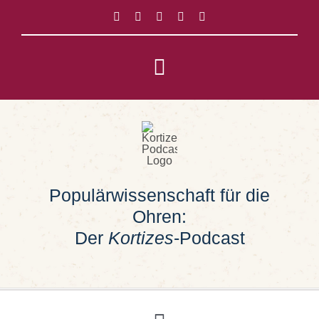
Zum
Inhalt
springen
Toggle
Navigation
Impressum
Datenschutz
Populärwissenschaft für die
Suche
Ohren:
nach:
Der
Kortizes
-Podcast