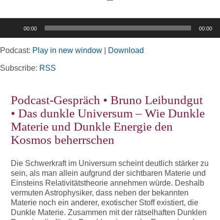
Toggle
Navigation
Audio-
00:00
00:00
Player
Home
Podcast:
Play in new window
|
Download
Rubriken
Subscribe:
RSS
Podcast-Gespräch • Bruno Leibundgut
Kortizes Website
• Das dunkle Universum – Wie Dunkle
Materie und Dunkle Energie den
Kosmos beherrschen
Die Schwerkraft im Universum scheint deutlich stärker zu
sein, als man allein aufgrund der sichtbaren Materie und
Einsteins Relativitätstheorie annehmen würde. Deshalb
vermuten Astrophysiker, dass neben der bekannten
Materie noch ein anderer, exotischer Stoff existiert, die
Dunkle Materie. Zusammen mit der rätselhaften Dunklen