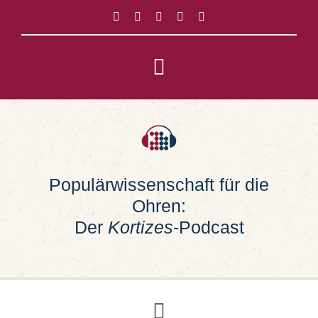
Zum
Inhalt
springen
Toggle
Navigation
Impressum
Datenschutz
Populärwissenschaft für die
Ohren:
Suche
nach:
Der
Kortizes
-Podcast