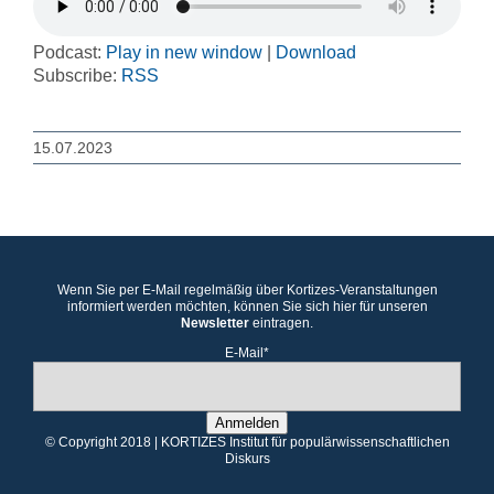
Podcast:
Play in new window
|
Download
Subscribe:
RSS
15.07.2023
Wenn Sie per E-Mail regelmäßig über Kortizes-Veranstaltungen
informiert werden möchten, können Sie sich hier für unseren
Newsletter
eintragen.
E-Mail*
Anmelden
© Copyright 2018 | KORTIZES Institut für populärwissenschaftlichen
Diskurs