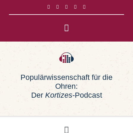
Zum
Inhalt
springen
Toggle
Navigation
Impressum
Datenschutz
Populärwissenschaft für die
Ohren:
Suche
nach:
Der
Kortizes
-Podcast