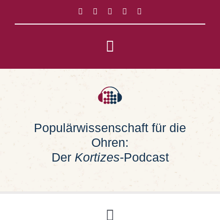
Zum
Inhalt
springen
Toggle
Navigation
Impressum
Datenschutz
Populärwissenschaft für die
Ohren:
Suche
nach:
Der
Kortizes
-Podcast