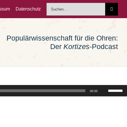
Suche
essum
Datenschutz
nach:
Populärwissenschaft für die Ohren:
Der
Kortizes
-Podcast
Pfeiltast
00:00
Hoch/Run
benutzen
um
die
Lautstärk
zu