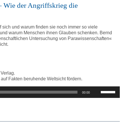
regeln.
 Wie der Angriffskrieg die
 sich und warum finden sie noch immer so viele
 und warum Menschen ihnen Glauben schenken. Bernd
senschaftlichen Untersuchung von Parawissenschaften«
icht.
 Verlag.
e auf Fakten beruhende Weltsicht fördern.
Pfeiltasten
00:00
Hoch/Runter
benutzen,
um
die
Lautstärke
zu