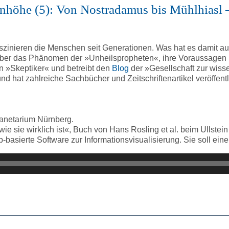
nhöhe (5): Von Nostradamus bis Mühlhiasl –
inieren die Menschen seit Generationen. Was hat es damit auf
ber das Phänomen der »Unheilspropheten«, ihre Voraussagen
in »Skeptiker« und betreibt den
Blog
der »Gesellschaft zur wis
nd hat zahlreiche Sachbücher und Zeitschriftenartikel veröffentl
anetarium Nürnberg.
ie sie wirklich ist«, Buch von Hans Rosling et al. beim Ullstein
b-basierte Software zur Informationsvisualisierung. Sie soll ein