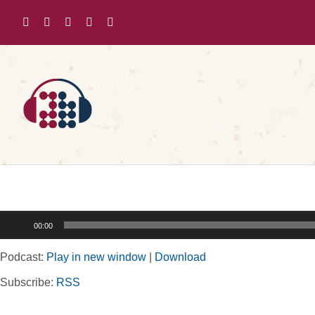
Zum
Inhalt
springen
Audio-
00:00
Player
Podcast:
Play in new window
|
Download
Subscribe:
RSS