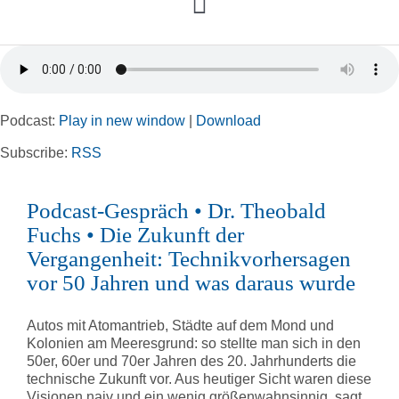
Toggle
Navigation
Home
Podcast:
Play in new window
|
Download
Rubriken
Subscribe:
RSS
Kortizes Website
Podcast-Gespräch • Dr. Theobald
Fuchs • Die Zukunft der
Vergangenheit: Technikvorhersagen
vor 50 Jahren und was daraus wurde
Autos mit Atomantrieb, Städte auf dem Mond und
Kolonien am Meeresgrund: so stellte man sich in den
50er, 60er und 70er Jahren des 20. Jahrhunderts die
technische Zukunft vor. Aus heutiger Sicht waren diese
Visionen naiv und ein wenig größenwahnsinnig, sagt