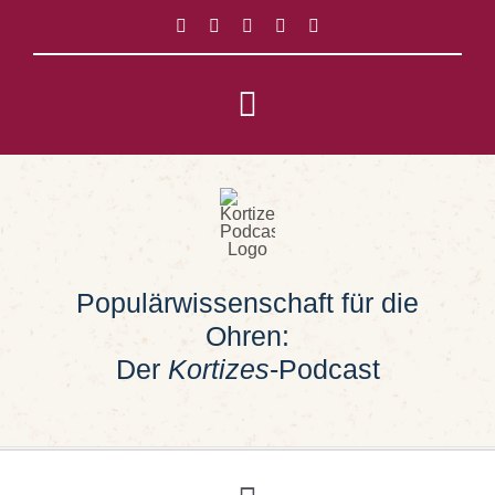
Zum
Inhalt
springen
Toggle
Navigation
Impressum
Datenschutz
Populärwissenschaft für die
Suche
Ohren:
nach:
Der
Kortizes
-Podcast