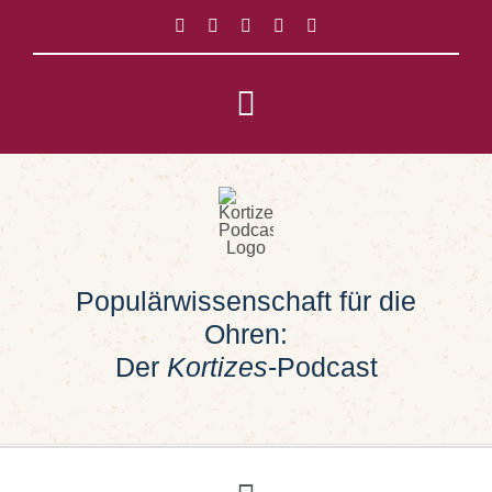
Zum
Inhalt
springen
Toggle
Navigation
Impressum
Datenschutz
Populärwissenschaft für die
Suche
Ohren:
nach:
Der
Kortizes
-Podcast