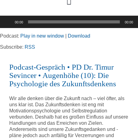
Toggle
Navigation
Audio-
00:00
00:00
Player
Home
Podcast:
Play in new window
|
Download
Rubriken
Subscribe:
RSS
Podcast-Gespräch • PD Dr. Timur
Kortizes Website
Sevincer • Augenhöhe (10): Die
Psychologie des Zukunftsdenkens
Wir alle denken über die Zukunft nach – viel öfter, als
uns klar ist. Das Zukunftsdenken ist eng mit
Motivationspsychologie und Selbstregulation
verbunden. Deshalb hat es großen Einfluss auf unsere
Handlungen und das Erreichen von Zielen.
Andererseits sind unsere Zukunftsgedanken und -
pläne jedoch auch anfällig für Verzerrungen und