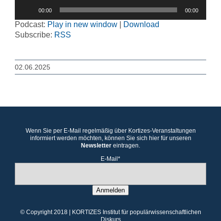
Audio-
00:00
00:00
Player
Podcast:
Play in new window
|
Download
Subscribe:
RSS
02.06.2025
Wenn Sie per E-Mail regelmäßig über Kortizes-Veranstaltungen
informiert werden möchten, können Sie sich hier für unseren
Newsletter
eintragen.
E-Mail*
Anmelden
© Copyright 2018 | KORTIZES Institut für populärwissenschaftlichen
Diskurs