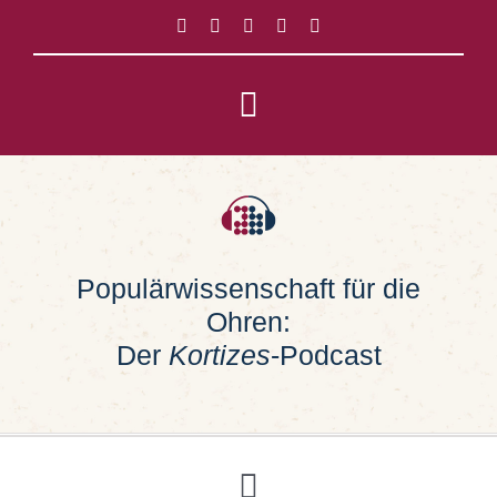
Zum
Inhalt
springen
Toggle
Navigation
Impressum
Datenschutz
Populärwissenschaft für die
Ohren:
Suche
nach:
Der
Kortizes
-Podcast