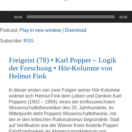
Toggle
Navigation
Audio-
00:00
00:00
Player
Home
Podcast:
Play in new window
|
Download
Rubriken
Subscribe:
RSS
Freigeist (78) • Karl Popper – Logik
Kortizes Website
der Forschung • Hör-Kolumne von
Helmut Fink
In dieser ersten von zwei Folgen seiner Hör-Kolumne
widmet sich Helmut Fink dem Leben und Denken Karl
Poppers (1902 – 1994), eines der einflussreichsten
Wissenschaftstheoretiker des 20. Jahrhunderts. Im
Mittelpunkt steht Poppers Wissenschaftstheorie, mit
der er den kritischen Rationalismus begründete. Statt
auf Verifikation wie der Wiener Kreis forderte Popper
Falsifizierbarkeit als Abgrenzungskriterium von