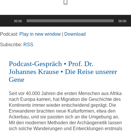
Toggle
Navigation
Audio-
00:00
00:00
Player
Home
Podcast:
Play in new window
|
Download
Rubriken
Subscribe:
RSS
Podcast-Gespräch • Prof. Dr.
Kortizes Website
Johannes Krause • Die Reise unserer
Gene
Seit vor 40.000 Jahren die ersten Menschen aus Afrika
nach Europa kamen, hat Migration die Geschichte des
Kontinents immer wieder entscheidend geprägt. Die
Einwanderer brachten neue Kulturformen, etwa den
Ackerbau, und sie passten sich an die Umgebung an.
Mit den modernen Methoden der Archäogenetik lassen
sich solche Wanderungen und Entwicklungen erstmals