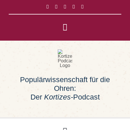
Zum
Inhalt
springen
Toggle
Navigation
Impressum
Datenschutz
Populärwissenschaft für die
Suche
Ohren:
nach:
Der
Kortizes
-Podcast