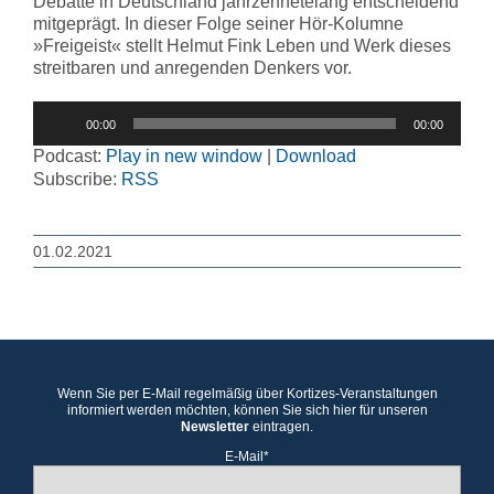
Debatte in Deutschland jahrzehnetelang entscheidend
mitgeprägt. In dieser Folge seiner Hör-Kolumne
»Freigeist« stellt Helmut Fink Leben und Werk dieses
streitbaren und anregenden Denkers vor.
Audio-
00:00
00:00
Player
Podcast:
Play in new window
|
Download
Subscribe:
RSS
01.02.2021
Wenn Sie per E-Mail regelmäßig über Kortizes-Veranstaltungen
informiert werden möchten, können Sie sich hier für unseren
Newsletter
eintragen.
E-Mail*