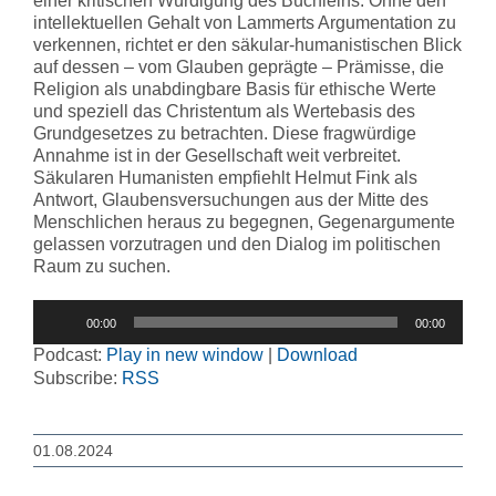
einer kritischen Würdigung des Büchleins. Ohne den
intellektuellen Gehalt von Lammerts Argumentation zu
verkennen, richtet er den säkular-humanistischen Blick
auf dessen – vom Glauben geprägte – Prämisse, die
Religion als unabdingbare Basis für ethische Werte
und speziell das Christentum als Wertebasis des
Grundgesetzes zu betrachten. Diese fragwürdige
Annahme ist in der Gesellschaft weit verbreitet.
Säkularen Humanisten empfiehlt Helmut Fink als
Antwort, Glaubensversuchungen aus der Mitte des
Menschlichen heraus zu begegnen, Gegenargumente
gelassen vorzutragen und den Dialog im politischen
Raum zu suchen.
Audio-
00:00
00:00
Player
Podcast:
Play in new window
|
Download
Subscribe:
RSS
01.08.2024