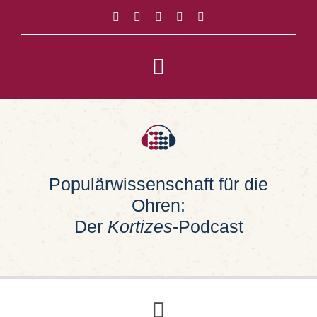
Zum
Inhalt
springen
Toggle
Navigation
Impressum
Datenschutz
Populärwissenschaft für die
Ohren:
Suche
nach:
Der
Kortizes
-Podcast