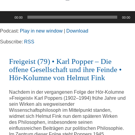
Toggle
Navigation
Audio-
00:00
00:00
Player
Home
Podcast:
Play in new window
|
Download
Rubriken
Subscribe:
RSS
Freigeist (79) • Karl Popper – Die
Kortizes Website
offene Gesellschaft und ihre Feinde •
Hör-Kolumne von Helmut Fink
Nachdem in der vergangenen Folge der Hör-Kolumne
»Freigeist« Karl Poppers (1902–1994) frühe Jahre und
sein Wirken als wegweisender
Wissenschaftsphilosoph im Mittelpunkt standen,
widmet sich Helmut Fink nun dem späteren Wirken
des Philosophen, insbesondere seinen
einflussreichen Beiträgen zur politischen Philosophie.
Im Zentrum dieser Folge steht Poppers 1945