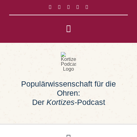
Zum
Inhalt
springen
Toggle
Navigation
Impressum
Datenschutz
Populärwissenschaft für die
Suche
Ohren:
nach:
Der
Kortizes
-Podcast