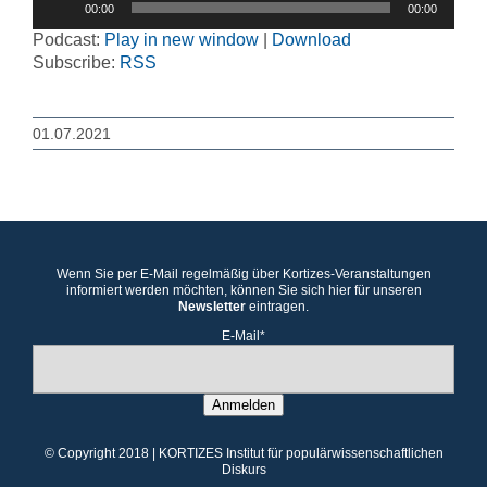
00:00
00:00
Player
Podcast:
Play in new window
|
Download
Subscribe:
RSS
01.07.2021
Wenn Sie per E-Mail regelmäßig über Kortizes-Veranstaltungen
informiert werden möchten, können Sie sich hier für unseren
Newsletter
eintragen.
E-Mail*
Anmelden
© Copyright 2018 | KORTIZES Institut für populärwissenschaftlichen
Diskurs