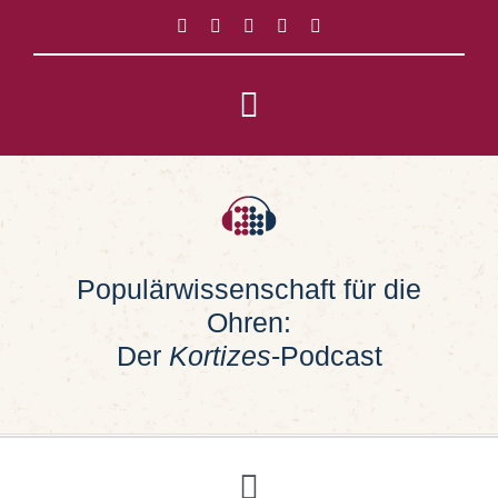
Zum
Inhalt
springen
Toggle
Navigation
Impressum
Datenschutz
Populärwissenschaft für die
Ohren:
Suche
nach:
Der
Kortizes
-Podcast