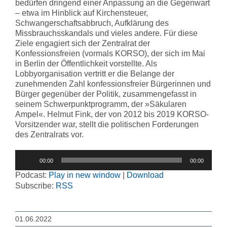
bedürfen dringend einer Anpassung an die Gegenwart
– etwa im Hinblick auf Kirchensteuer,
Schwangerschaftsabbruch, Aufklärung des
Missbrauchsskandals und vieles andere. Für diese
Ziele engagiert sich der Zentralrat der
Konfessionsfreien (vormals KORSO), der sich im Mai
in Berlin der Öffentlichkeit vorstellte. Als
Lobbyorganisation vertritt er die Belange der
zunehmenden Zahl konfessionsfreier Bürgerinnen und
Bürger gegenüber der Politik, zusammengefasst in
seinem Schwerpunktprogramm, der »Säkularen
Ampel«. Helmut Fink, der von 2012 bis 2019 KORSO-
Vorsitzender war, stellt die politischen Forderungen
des Zentralrats vor.
Audio-
00:00
00:00
Player
Podcast:
Play in new window
|
Download
Subscribe:
RSS
01.06.2022