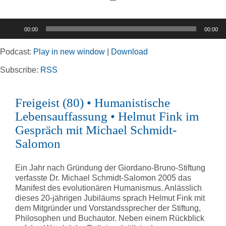
Toggle
Navigation
Audio-
00:00
00:00
Player
Home
Podcast:
Play in new window
|
Download
Rubriken
Subscribe:
RSS
Freigeist (80) • Humanistische
Kortizes Website
Lebensauffassung • Helmut Fink im
Gespräch mit Michael Schmidt-
Salomon
Ein Jahr nach Gründung der Giordano-Bruno-Stiftung
verfasste Dr. Michael Schmidt-Salomon 2005 das
Manifest des evolutionären Humanismus. Anlässlich
dieses 20-jährigen Jubiläums sprach Helmut Fink mit
dem Mitgründer und Vorstandssprecher der Stiftung,
Philosophen und Buchautor. Neben einem Rückblick