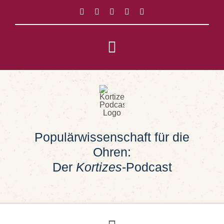
Zum
Inhalt
springen
Toggle
Navigation
Impressum
Datenschutz
Populärwissenschaft für die
Suche
Ohren:
nach:
Der
Kortizes
-Podcast