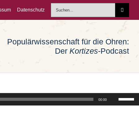
Suche
essum
Datenschutz
nach:
Populärwissenschaft für die Ohren:
Der
Kortizes
-Podcast
Pfeiltast
00:00
Hoch/Run
benutzen
um
die
Lautstärk
zu