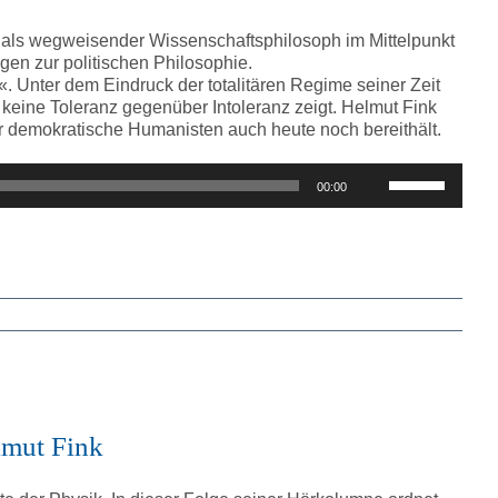
als wegweisender Wissenschaftsphilosoph im Mittelpunkt
en zur politischen Philosophie.
. Unter dem Eindruck der totalitären Regime seiner Zeit
e keine Toleranz gegenüber Intoleranz zeigt. Helmut Fink
r demokratische Humanisten auch heute noch bereithält.
Pfeiltasten
00:00
Hoch/Runter
benutzen,
um
die
Lautstärke
zu
regeln.
lmut Fink