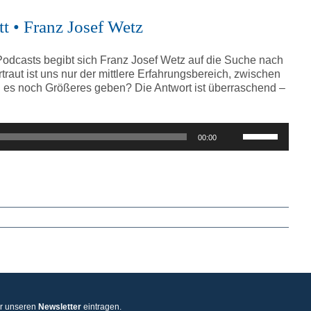
tt • Franz Josef Wetz
 Podcasts begibt sich Franz Josef Wetz auf die Suche nach
traut ist uns nur der mittlere Erfahrungsbereich, zwischen
es noch Größeres geben? Die Antwort ist überraschend –
Pfeiltasten
00:00
Hoch/Runter
benutzen,
um
die
Lautstärke
zu
regeln.
ür unseren
Newsletter
eintragen.