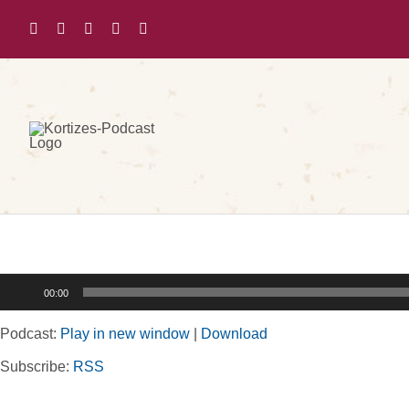
Zum
Inhalt
springen
Audio-
00:00
Player
Podcast:
Play in new window
|
Download
Subscribe:
RSS