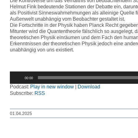
Die Kontroverse um das Verhältnis von beobachtendem Subj
Helmut Fink bedeutende Stationen der Debatte ein, darun
als Positivist Sinneswahrnehmungen als alleinige Quelle f
Außenwelt unabhängig vom Beobachter gestaltet ist.
Die Fortschritte in der Physik haben Planck Recht gegeben.
Mitunter wird die Quantentheorie fälschlich so ausgeleg
theoretischen Physik einräumen und dem Fach den humanis
Erkenntnissen der theoretischen Physik jedoch eine ander
unabhängig von uns existiert.
Audio-
00:00
Player
Podcast:
Play in new window
|
Download
Subscribe:
RSS
01.04.2025