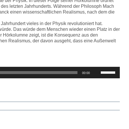
e der Physik. In dieser Folge seiner Hörkolumne ordnet
 des letzten Jahrhunderts. Während der Philosoph Mach
Planck einen wissenschaftlichen Realismus, nach dem die
ahrhundert vieles in der Physik revolutioniert hat.
 würde. Das würde dem Menschen wieder einen Platz in der
r Hörkolumne zeigt, ist die Konsequenz aus den
ichen Realismus, der davon ausgeht, dass eine Außenwelt
Pfeiltasten
00:00
Hoch/Runter
benutzen,
um
die
Lautstärke
zu
regeln.