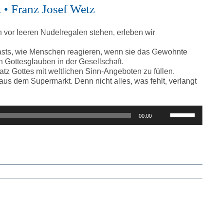
regeln.
 • Franz Josef Wetz
h vor leeren Nudelregalen stehen, erleben wir
casts, wie Menschen reagieren, wenn sie das Gewohnte
 Gottesglauben in der Gesellschaft.
z Gottes mit weltlichen Sinn-Angeboten zu füllen.
aus dem Supermarkt. Denn nicht alles, was fehlt, verlangt
Pfeiltasten
00:00
Hoch/Runter
benutzen,
um
die
Lautstärke
zu
regeln.