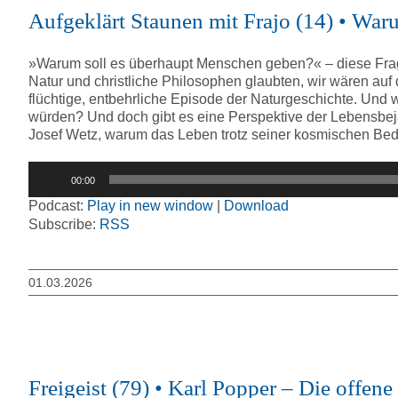
Aufgeklärt Staunen mit Frajo (14) • War
»Warum soll es überhaupt Menschen geben?« – diese Frage
Natur und christliche Philosophen glaubten, wir wären auf d
flüchtige, entbehrliche Episode der Naturgeschichte. Un
würden? Und doch gibt es eine Perspektive der Lebensbej
Josef Wetz, warum das Leben trotz seiner kosmischen Bedeu
Audio-
00:00
Player
Podcast:
Play in new window
|
Download
Subscribe:
RSS
01.03.2026
Freigeist (79) • Karl Popper – Die offe