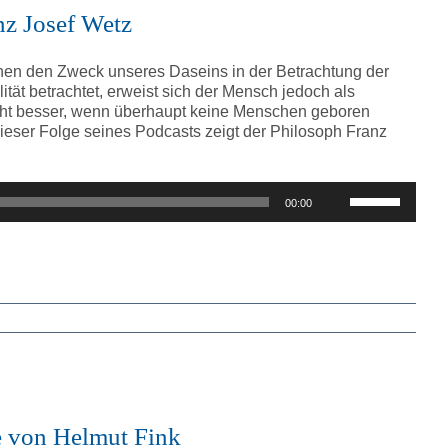
nz Josef Wetz
hen den Zweck unseres Daseins in der Betrachtung der
ität betrachtet, erweist sich der Mensch jedoch als
icht besser, wenn überhaupt keine Menschen geboren
eser Folge seines Podcasts zeigt der Philosoph Franz
Pfeiltasten
00:00
Hoch/Runter
benutzen,
um
die
Lautstärke
zu
regeln.
ne von Helmut Fink