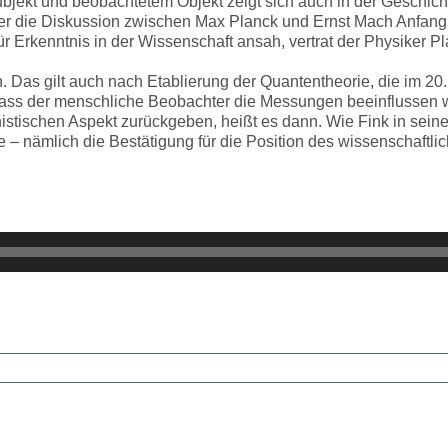
ekt und beobachtetem Objekt zeigt sich auch in der Geschicht
ter die Diskussion zwischen Max Planck und Ernst Mach Anfang
ür Erkenntnis in der Wissenschaft ansah, vertrat der Physiker 
 Das gilt auch nach Etablierung der Quantentheorie, die im 20. J
t, dass der menschliche Beobachter die Messungen beeinflussen
tischen Aspekt zurückgeben, heißt es dann. Wie Fink in seine
e – nämlich die Bestätigung für die Position des wissenschaftl