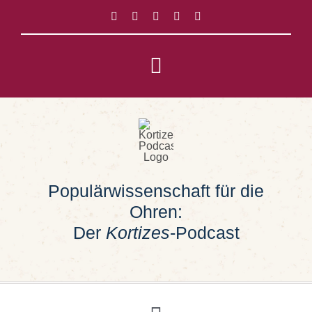
Zum
Inhalt
springen
Toggle
Navigation
Impressum
Datenschutz
Populärwissenschaft für die
Suche
Ohren:
nach:
Der
Kortizes
-Podcast