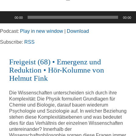
Toggle
Navigation
Audio-
00:00
00:00
Player
Home
Podcast:
Play in new window
|
Download
Rubriken
Subscribe:
RSS
Freigeist (68) • Emergenz und
Kortizes Website
Reduktion • Hör-Kolumne von
Helmut Fink
Die Wissenschaften unterscheiden sich durch ihre
Komplexität: Die Physik formuliert Grundlagen für
Chemie und Biologie, darauf bauen wiederum
Psychologie und Soziologie auf. In welcher Beziehung
stehen diese Komplexitätsebenen und was bedeutet
dies für das Verhältnis der einzelnen Wissenschaften
untereinander? Innerhalb der
Wissenschaftsphilosophie sorgen diese Fragen immer