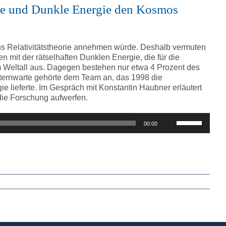
regeln.
ie und Dunkle Energie den Kosmos
eins Relativitätstheorie annehmen würde. Deshalb vermuten
n mit der rätselhaften Dunklen Energie, die für die
m Weltall aus. Dagegen bestehen nur etwa 4 Prozent des
ternwarte gehörte dem Team an, das 1998 die
 lieferte. Im Gespräch mit Konstantin Haubner erläutert
die Forschung aufwerfen.
Pfeiltasten
00:00
Hoch/Runter
benutzen,
um
die
Lautstärke
zu
regeln.