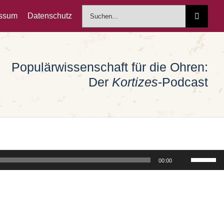
Suche
essum
Datenschutz
nach:
Populärwissenschaft für die Ohren:
Der
Kortizes
-Podcast
Pfeiltast
00:00
Hoch/Run
benutzen
um
die
Lautstärk
zu