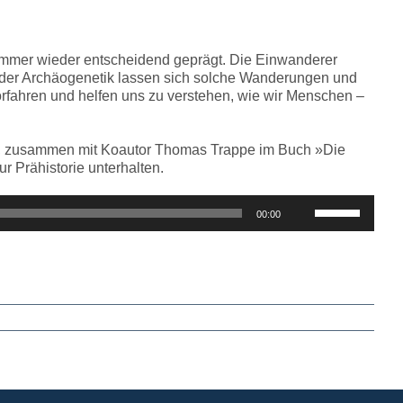
regeln.
 immer wieder entscheidend geprägt. Die Einwanderer
 der Archäogenetik lassen sich solche Wanderungen und
orfahren und helfen uns zu verstehen, wie wir Menschen –
ena, zusammen mit Koautor Thomas Trappe im Buch »Die
 Prähistorie unterhalten.
Pfeiltasten
00:00
Hoch/Runter
benutzen,
um
die
Lautstärke
zu
regeln.