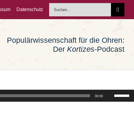
Suche
essum
Datenschutz
nach:
Populärwissenschaft für die Ohren:
Der
Kortizes
-Podcast
Pfeiltast
00:00
Hoch/Run
benutzen
um
die
Lautstärk
zu