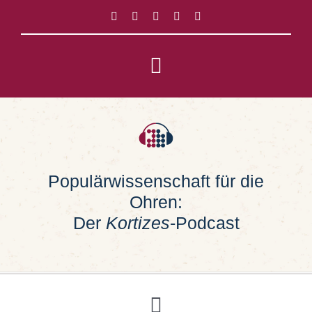
Zum
Inhalt
springen
Toggle
Navigation
Impressum
Datenschutz
Populärwissenschaft für die
Ohren:
Suche
nach:
Der
Kortizes
-Podcast