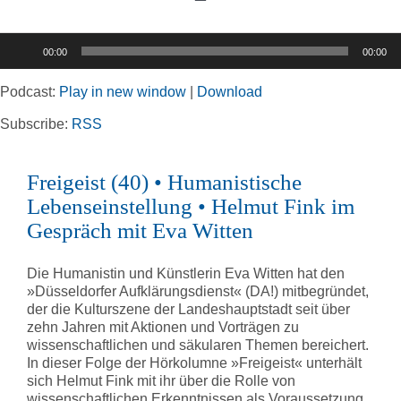
Toggle
Navigation
Audio-
00:00
00:00
Player
Home
Podcast:
Play in new window
|
Download
Rubriken
Subscribe:
RSS
Freigeist (40) • Humanistische
Kortizes Website
Lebenseinstellung • Helmut Fink im
Gespräch mit Eva Witten
Die Humanistin und Künstlerin Eva Witten hat den
»Düsseldorfer Aufklärungsdienst« (DA!) mitbegründet,
der die Kulturszene der Landeshauptstadt seit über
zehn Jahren mit Aktionen und Vorträgen zu
wissenschaftlichen und säkularen Themen bereichert.
In dieser Folge der Hörkolumne »Freigeist« unterhält
sich Helmut Fink mit ihr über die Rolle von
wissenschaftlichen Erkenntnissen als Voraussetzung