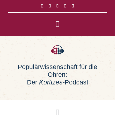
Zum
Inhalt
springen
Toggle
Navigation
Impressum
Datenschutz
Populärwissenschaft für die
Ohren:
Suche
nach:
Der
Kortizes
-Podcast