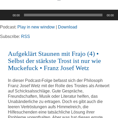
Toggle
Navigation
Audio-
00:00
00:00
Player
Home
Podcast:
Play in new window
|
Download
Rubriken
Subscribe:
RSS
Aufgeklärt Staunen mit Frajo (4) •
Kortizes Website
Selbst der stärkste Trost ist nur wie
Muckefuck • Franz Josef Wetz
In dieser Podcast-Folge befasst sich der Philosoph
Franz Josef Wetz mit der Rolle des Trostes als Antwort
auf Schicksalsschläge. Gute Gespräche,
Freundschaften, Musik oder Literatur helfen, das
Unabänderliche zu ertragen. Doch es gibt auch die
leeren Vertröstungen aufs Himmelreich, die
Hilfesuchenden eine tatsächliche Lösung ihrer
Probleme vorenthalten. Aber was hat dieses ernste