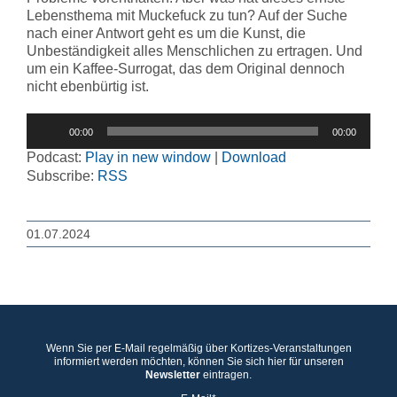
Lebensthema mit Muckefuck zu tun? Auf der Suche
nach einer Antwort geht es um die Kunst, die
Unbeständigkeit alles Menschlichen zu ertragen. Und
um ein Kaffee-Surrogat, das dem Original dennoch
nicht ebenbürtig ist.
Audio-
00:00
00:00
Player
Podcast:
Play in new window
|
Download
Subscribe:
RSS
01.07.2024
Wenn Sie per E-Mail regelmäßig über Kortizes-Veranstaltungen
informiert werden möchten, können Sie sich hier für unseren
Newsletter
eintragen.