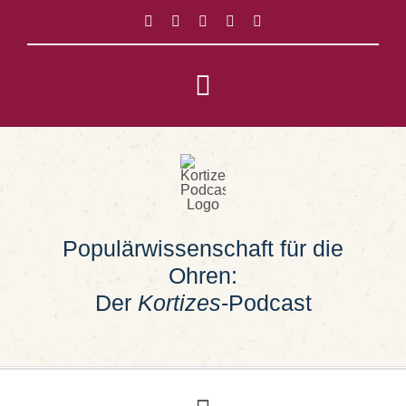
Zum
Inhalt
springen
Toggle
Navigation
Impressum
Datenschutz
Populärwissenschaft für die
Suche
Ohren:
nach:
Der
Kortizes
-Podcast