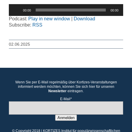
Audio-
00:00
00:00
Player
Podcast:
Play in new window
|
Download
Subscribe:
RSS
02.06.2025
Wenn Sie per E-Mail regelmäßig über Kortizes-Veranstaltungen
informiert werden möchten, können Sie sich hier für unseren
Newsletter
eintragen.
E-Mail*
Anmelden
© Copyright 2018 | KORTIZES Institut für populärwissenschaftlichen