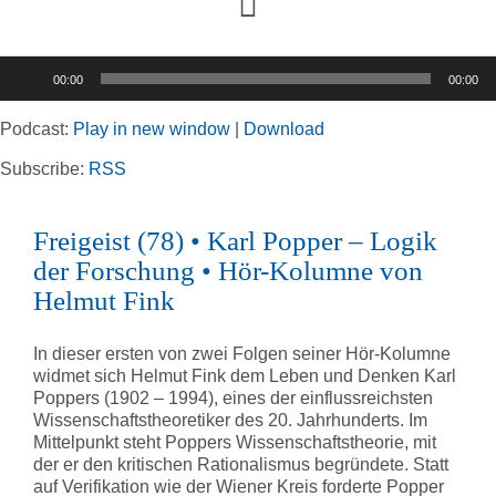
Toggle
Navigation
Audio-
00:00
00:00
Player
Home
Podcast:
Play in new window
|
Download
Rubriken
Subscribe:
RSS
Freigeist (78) • Karl Popper – Logik
Kortizes Website
der Forschung • Hör-Kolumne von
Helmut Fink
In dieser ersten von zwei Folgen seiner Hör-Kolumne
widmet sich Helmut Fink dem Leben und Denken Karl
Poppers (1902 – 1994), eines der einflussreichsten
Wissenschaftstheoretiker des 20. Jahrhunderts. Im
Mittelpunkt steht Poppers Wissenschaftstheorie, mit
der er den kritischen Rationalismus begründete. Statt
auf Verifikation wie der Wiener Kreis forderte Popper