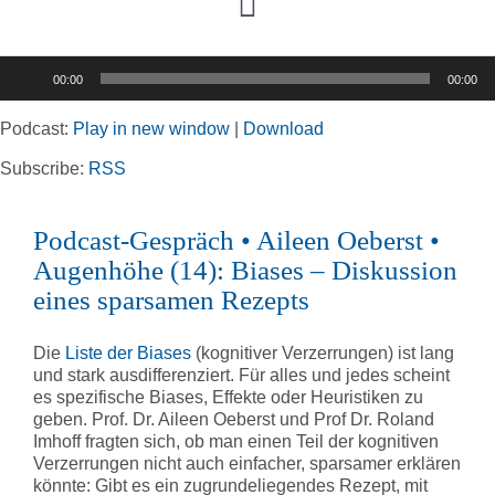
Toggle
Navigation
Audio-
00:00
00:00
Player
Home
Podcast:
Play in new window
|
Download
Rubriken
Subscribe:
RSS
Podcast-Gespräch • Aileen Oeberst •
Kortizes Website
Augenhöhe (14): Biases – Diskussion
eines sparsamen Rezepts
Die
Liste der Biases
(kognitiver Verzerrungen) ist lang
und stark ausdifferenziert. Für alles und jedes scheint
es spezifische Biases, Effekte oder Heuristiken zu
geben. Prof. Dr. Aileen Oeberst und Prof Dr. Roland
Imhoff fragten sich, ob man einen Teil der kognitiven
Verzerrungen nicht auch einfacher, sparsamer erklären
könnte: Gibt es ein zugrundeliegendes Rezept, mit