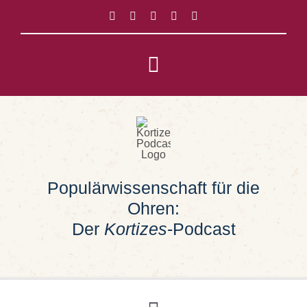
Zum
Inhalt
springen
Toggle
Navigation
Impressum
Datenschutz
Populärwissenschaft für die
Suche
Ohren:
nach:
Der
Kortizes
-Podcast