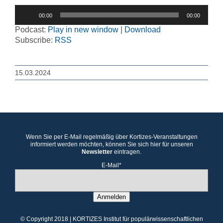
Audio-
00:00
00:00
Player
Podcast:
Play in new window
|
Download
Subscribe:
RSS
15.03.2024
Wenn Sie per E-Mail regelmäßig über Kortizes-Veranstaltungen
informiert werden möchten, können Sie sich hier für unseren
Newsletter
eintragen.
E-Mail*
Anmelden
© Copyright 2018 | KORTIZES Institut für populärwissenschaftlichen