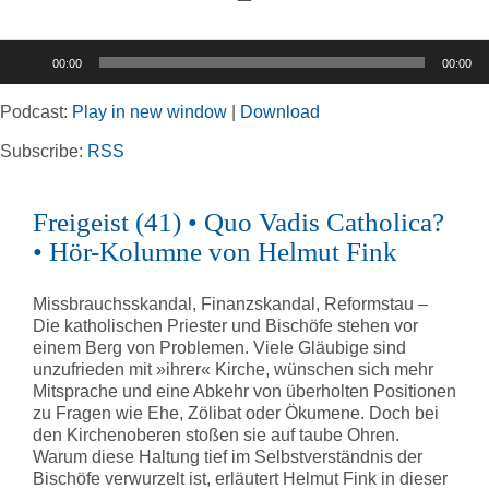
Toggle
Navigation
Audio-
00:00
00:00
Player
Home
Podcast:
Play in new window
|
Download
Rubriken
Subscribe:
RSS
Freigeist (41) • Quo Vadis Catholica?
Kortizes Website
• Hör-Kolumne von Helmut Fink
Missbrauchsskandal, Finanzskandal, Reformstau –
Die katholischen Priester und Bischöfe stehen vor
einem Berg von Problemen. Viele Gläubige sind
unzufrieden mit »ihrer« Kirche, wünschen sich mehr
Mitsprache und eine Abkehr von überholten Positionen
zu Fragen wie Ehe, Zölibat oder Ökumene. Doch bei
den Kirchenoberen stoßen sie auf taube Ohren.
Warum diese Haltung tief im Selbstverständnis der
Bischöfe verwurzelt ist, erläutert Helmut Fink in dieser