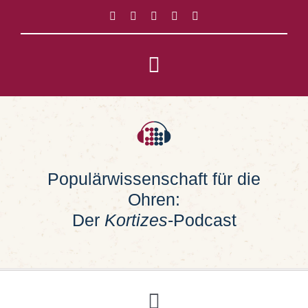
Zum
Inhalt
springen
Toggle
Navigation
Impressum
Datenschutz
Populärwissenschaft für die
Ohren:
Suche
nach:
Der
Kortizes
-Podcast