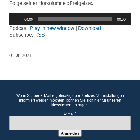
Folge seiner Hörkolumne »Freigeist«.
Audio-
00:00
00:00
Player
Podcast:
Play in new window
|
Download
Subscribe:
RSS
01.08.2021
Wenn Sie per E-Mail regelmäßig über Kortizes-Veranstaltungen
informiert werden möchten, können Sie sich hier für unseren
Newsletter
eintragen.
E-Mail*
Anmelden