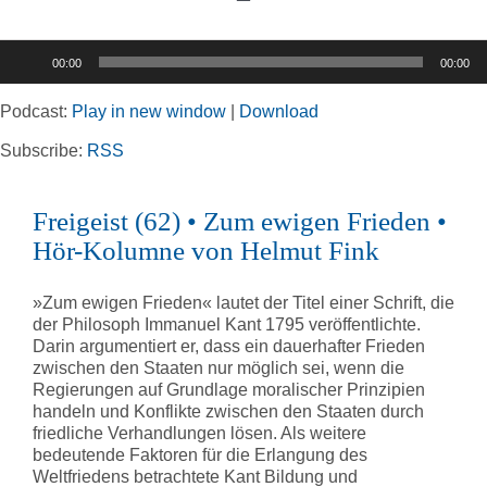
Toggle
Navigation
Audio-
00:00
00:00
Player
Home
Podcast:
Play in new window
|
Download
Rubriken
Subscribe:
RSS
Freigeist (62) • Zum ewigen Frieden •
Kortizes Website
Hör-Kolumne von Helmut Fink
»Zum ewigen Frieden« lautet der Titel einer Schrift, die
der Philosoph Immanuel Kant 1795 veröffentlichte.
Darin argumentiert er, dass ein dauerhafter Frieden
zwischen den Staaten nur möglich sei, wenn die
Regierungen auf Grundlage moralischer Prinzipien
handeln und Konflikte zwischen den Staaten durch
friedliche Verhandlungen lösen. Als weitere
bedeutende Faktoren für die Erlangung des
Weltfriedens betrachtete Kant Bildung und