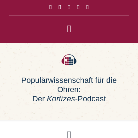
Zum
Inhalt
springen
Toggle
Navigation
Impressum
Datenschutz
Populärwissenschaft für die
Ohren:
Suche
nach:
Der
Kortizes
-Podcast