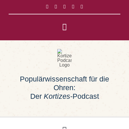
Zum
Inhalt
springen
Toggle
Navigation
Impressum
Datenschutz
Populärwissenschaft für die
Suche
Ohren:
nach:
Der
Kortizes
-Podcast