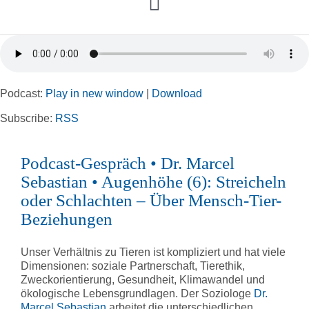
Toggle
Navigation
Home
Podcast:
Play in new window
|
Download
Rubriken
Subscribe:
RSS
Kortizes Website
Podcast-Gespräch • Dr. Marcel
Sebastian • Augenhöhe (6): Streicheln
oder Schlachten – Über Mensch-Tier-
Beziehungen
Unser Verhältnis zu Tieren ist kompliziert und hat viele
Dimensionen: soziale Partnerschaft, Tierethik,
Zweckorientierung, Gesundheit, Klimawandel und
ökologische Lebensgrundlagen. Der Soziologe
Dr.
Marcel Sebastian
arbeitet die unterschiedlichen