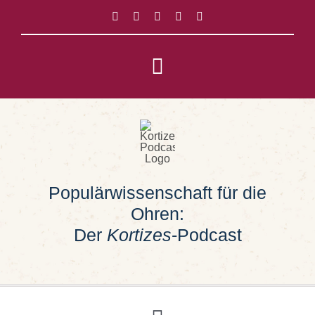
Zum
Inhalt
springen
Toggle
Navigation
Impressum
Datenschutz
Populärwissenschaft für die
Suche
Ohren:
nach:
Der
Kortizes
-Podcast