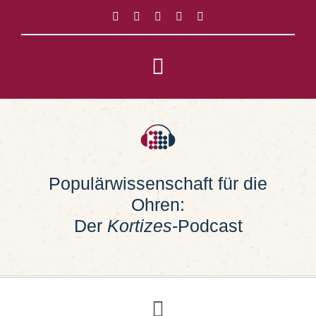
Zum
Inhalt
springen
Toggle
Navigation
Impressum
Datenschutz
Populärwissenschaft für die
Ohren:
Suche
nach:
Der
Kortizes
-Podcast