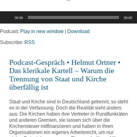
Toggle
Navigation
Audio-
00:00
00:00
Player
Home
Podcast:
Play in new window
|
Download
Rubriken
Subscribe:
RSS
Podcast-Gespräch • Helmut Ortner •
Kortizes Website
Das klerikale Kartell – Warum die
Trennung von Staat und Kirche
überfällig ist
Staat und Kirche sind in Deutschland getrennt, so steht
es in der Verfassung. Doch die Realität sieht anders
aus: Die Kirchen haben ihre Vertreter in Rundfunkräten
und anderen Gremien, sie lassen sich über die
Kirchensteuer mitfinanzieren und haben in ihren
Organisationen ein eigenes Arbeitsrecht, um nur