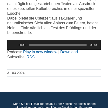
nachträglich umgeschriebenen Texten als Ausdruck
eines speziellen Kulturbereiches in einer speziellen
Epoche.
Dabei bietet die Osterzeit aus säkularer und
naturalistischer Sicht allen Anlass zum Feiern, betont
Helmut Fink: nämlich als Fest des Frühlings und der
Lebensfreude.
Audio-
00:00
00:00
Player
Podcast:
Play in new window
|
Download
Subscribe:
RSS
31.03.2024
Wenn Sie per E-Mail regelmäßig über Kortizes-Veranstaltungen
informiert werden möchten, können Sie sich hier für unseren