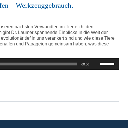
regeln.
ffen – Werkzeuggebrauch,
 unseren nächsten Verwandten im Tierreich, den
 gibt Dr. Laumer spannende Einblicke in die Welt der
lutionär tief in uns verankert sind und wie diese Tiere
chenaffen und Papageien gemeinsam haben, was diese
Pfeiltasten
00:00
Hoch/Runter
benutzen,
um
die
Lautstärke
zu
regeln.