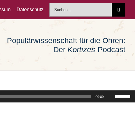
Suche
essum
Datenschutz
nach:
Populärwissenschaft für die Ohren:
Der
Kortizes
-Podcast
Pfeiltast
00:00
Hoch/Run
benutzen
um
die
Lautstärk
zu