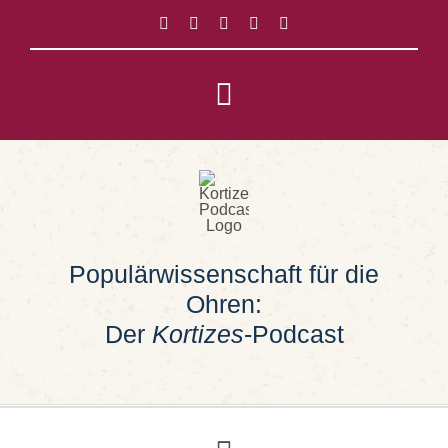
Zum
Inhalt
springen
Toggle
Navigation
Impressum
Datenschutz
Populärwissenschaft für die
Suche
Ohren:
nach:
Der
Kortizes
-Podcast