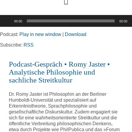
Toggle
Navigation
Audio-
00:00
00:00
Player
Home
Podcast:
Play in new window
|
Download
Rubriken
Subscribe:
RSS
Podcast-Gespräch • Romy Jaster •
Kortizes Website
Analytische Philosophie und
sachliche Streitkultur
Dr. Romy Jaster ist Philosophin an der Berliner
Humboldt-Universität und spezialisiert auf
Erkenntnistheorie, Sprachphilosophie und
gesellschaftliche Diskurskultur. Zudem engagiert sie
sich für eine wahrheitsorientierte Streitkultur und die
öffentliche Verbreitung philosophischen Denkens,
etwa durch Projekte wie PhilPublica und das »Forum