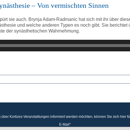
Synästhesie – Von vermischten Sinnen
d spürt sie auch. Brynja Adam-Radmanic hat sich mit ihr über 
ästhesie und welche anderen Typen es noch gibt. Sie berichtet ü
pekte der synästhetischen Wahrnehmung.
 über Kortizes-Veranstaltungen informiert werden möchten, können Sie sich hier f
E-Mail*