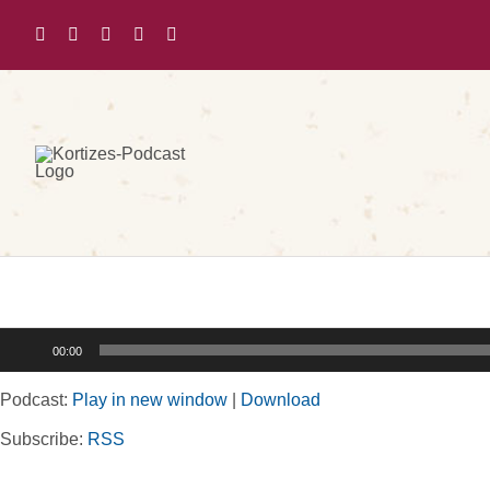
Zum
Inhalt
springen
Audio-
00:00
Player
Podcast:
Play in new window
|
Download
Subscribe:
RSS