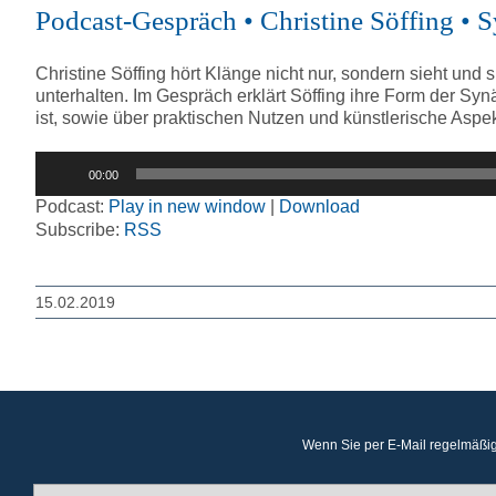
Podcast-Gespräch • Christine Söffing • 
Christine Söffing hört Klänge nicht nur, sondern sieht un
unterhalten. Im Gespräch erklärt Söffing ihre Form der Syn
ist, sowie über praktischen Nutzen und künstlerische As
Audio-
00:00
Player
Podcast:
Play in new window
|
Download
Subscribe:
RSS
15.02.2019
Wenn Sie per E-Mail regelmäßig