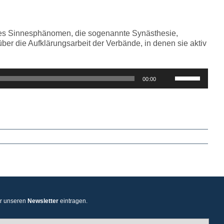
regeln.
dieses Sinnesphänomen, die sogenannte Synästhesie,
ber die Aufklärungsarbeit der Verbände, in denen sie aktiv
Pfeiltasten
00:00
Hoch/Runter
benutzen,
um
die
Lautstärke
zu
regeln.
ür unseren
Newsletter
eintragen.