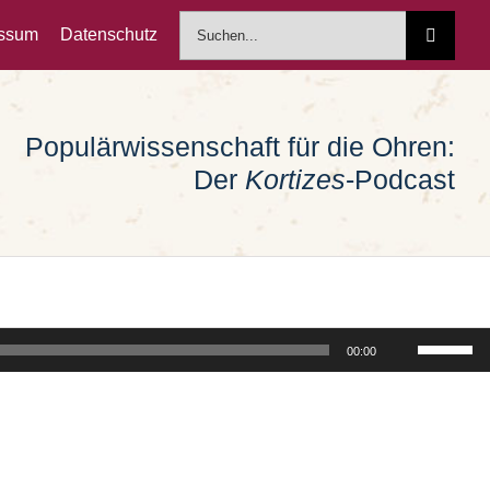
Suche
essum
Datenschutz
nach:
Populärwissenschaft für die Ohren:
Der
Kortizes
-Podcast
Pfeiltast
00:00
Hoch/Run
benutzen
um
die
Lautstärk
zu