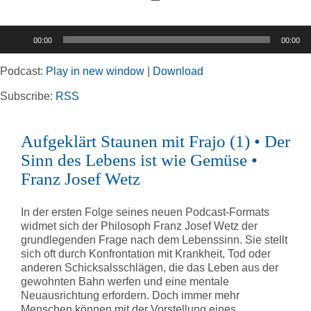
Toggle
Navigation
Audio-
00:00
00:00
Player
Home
Podcast:
Play in new window
|
Download
Rubriken
Subscribe:
RSS
Aufgeklärt Staunen mit Frajo (1) • Der
Kortizes Website
Sinn des Lebens ist wie Gemüse •
Franz Josef Wetz
In der ersten Folge seines neuen Podcast-Formats
widmet sich der Philosoph Franz Josef Wetz der
grundlegenden Frage nach dem Lebenssinn. Sie stellt
sich oft durch Konfrontation mit Krankheit, Tod oder
anderen Schicksalsschlägen, die das Leben aus der
gewohnten Bahn werfen und eine mentale
Neuausrichtung erfordern. Doch immer mehr
Menschen können mit der Vorstellung eines