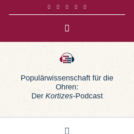
Zum
Inhalt
springen
Toggle
Navigation
Impressum
Datenschutz
Populärwissenschaft für die
Ohren:
Suche
nach:
Der
Kortizes
-Podcast