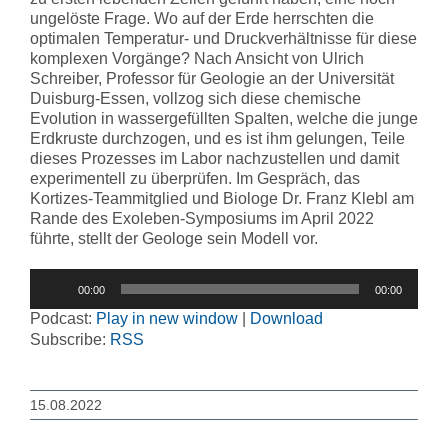
ungelöste Frage. Wo auf der Erde herrschten die
optimalen Temperatur- und Druckverhältnisse für diese
komplexen Vorgänge? Nach Ansicht von Ulrich
Schreiber, Professor für Geologie an der Universität
Duisburg-Essen, vollzog sich diese chemische
Evolution in wassergefüllten Spalten, welche die junge
Erdkruste durchzogen, und es ist ihm gelungen, Teile
dieses Prozesses im Labor nachzustellen und damit
experimentell zu überprüfen. Im Gespräch, das
Kortizes-Teammitglied und Biologe Dr. Franz Klebl am
Rande des Exoleben-Symposiums im April 2022
führte, stellt der Geologe sein Modell vor.
Audio-
00:00
00:00
Player
Podcast:
Play in new window
|
Download
Subscribe:
RSS
15.08.2022