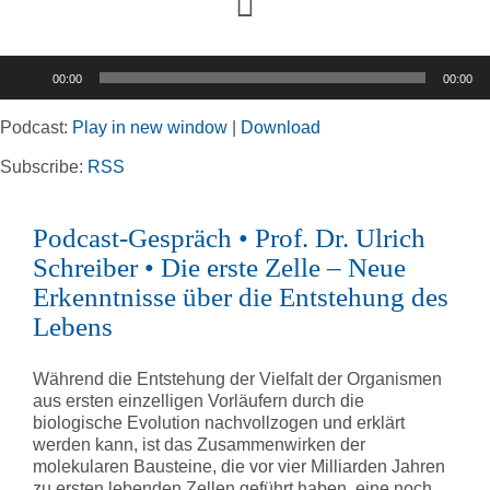
Toggle
Navigation
Audio-
00:00
00:00
Player
Home
Podcast:
Play in new window
|
Download
Rubriken
Subscribe:
RSS
Podcast-Gespräch • Prof. Dr. Ulrich
Kortizes Website
Schreiber • Die erste Zelle – Neue
Erkenntnisse über die Entstehung des
Lebens
Während die Entstehung der Vielfalt der Organismen
aus ersten einzelligen Vorläufern durch die
biologische Evolution nachvollzogen und erklärt
werden kann, ist das Zusammenwirken der
molekularen Bausteine, die vor vier Milliarden Jahren
zu ersten lebenden Zellen geführt haben, eine noch