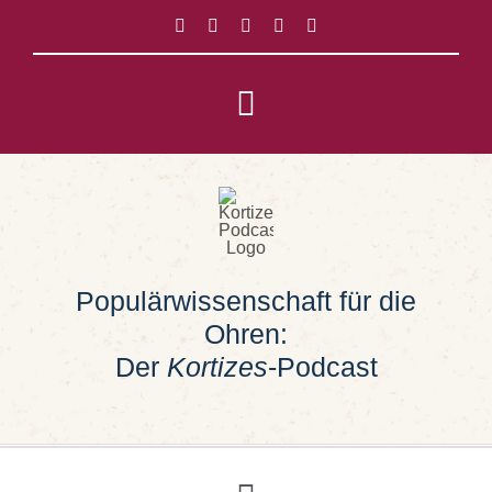
Zum
Inhalt
springen
Toggle
Navigation
Impressum
Datenschutz
Populärwissenschaft für die
Suche
Ohren:
nach:
Der
Kortizes
-Podcast