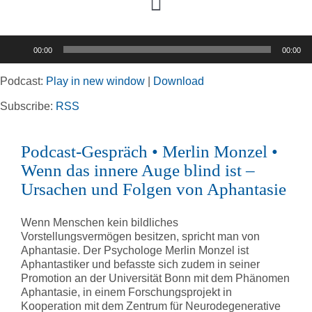
Toggle
Navigation
Audio-
00:00
00:00
Player
Home
Podcast:
Play in new window
|
Download
Rubriken
Subscribe:
RSS
Podcast-Gespräch • Merlin Monzel •
Kortizes Website
Wenn das innere Auge blind ist –
Ursachen und Folgen von Aphantasie
Wenn Menschen kein bildliches
Vorstellungsvermögen besitzen, spricht man von
Aphantasie. Der Psychologe Merlin Monzel ist
Aphantastiker und befasste sich zudem in seiner
Promotion an der Universität Bonn mit dem Phänomen
Aphantasie, in einem Forschungsprojekt in
Kooperation mit dem Zentrum für Neurodegenerative