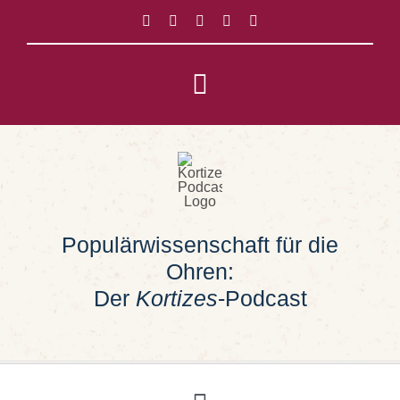
Zum
Inhalt
springen
Toggle
Navigation
Impressum
Datenschutz
Populärwissenschaft für die
Suche
Ohren:
nach:
Der
Kortizes
-Podcast