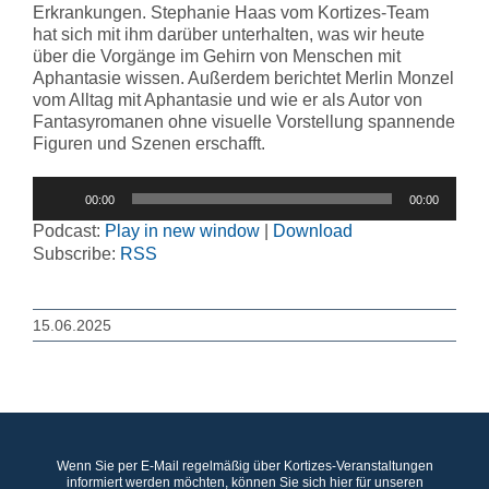
Erkrankungen. Stephanie Haas vom Kortizes-Team
hat sich mit ihm darüber unterhalten, was wir heute
über die Vorgänge im Gehirn von Menschen mit
Aphantasie wissen. Außerdem berichtet Merlin Monzel
vom Alltag mit Aphantasie und wie er als Autor von
Fantasyromanen ohne visuelle Vorstellung spannende
Figuren und Szenen erschafft.
Audio-
00:00
00:00
Player
Podcast:
Play in new window
|
Download
Subscribe:
RSS
15.06.2025
Wenn Sie per E-Mail regelmäßig über Kortizes-Veranstaltungen
informiert werden möchten, können Sie sich hier für unseren