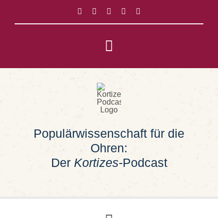
Zum
Inhalt
springen
Toggle
Navigation
Impressum
Datenschutz
Populärwissenschaft für die
Suche
Ohren:
nach:
Der
Kortizes
-Podcast