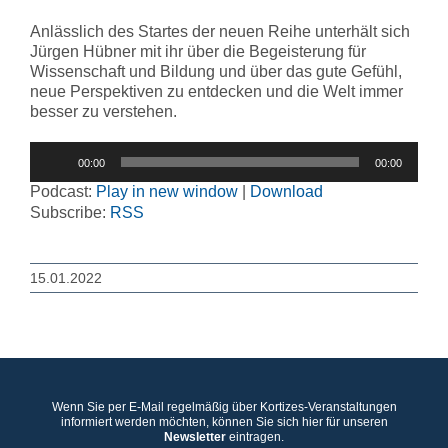
Anlässlich des Startes der neuen Reihe unterhält sich
Jürgen Hübner mit ihr über die Begeisterung für
Wissenschaft und Bildung und über das gute Gefühl,
neue Perspektiven zu entdecken und die Welt immer
besser zu verstehen.
Audio-
00:00
00:00
Player
Podcast:
Play in new window
|
Download
Subscribe:
RSS
15.01.2022
Wenn Sie per E-Mail regelmäßig über Kortizes-Veranstaltungen
informiert werden möchten, können Sie sich hier für unseren
Newsletter
eintragen.