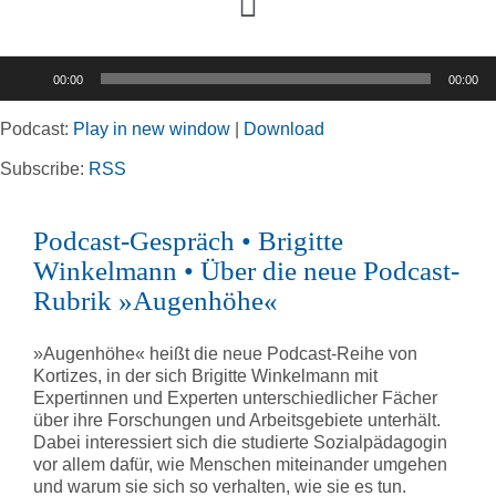
Toggle
Navigation
Audio-
00:00
00:00
Player
Home
Podcast:
Play in new window
|
Download
Rubriken
Subscribe:
RSS
Podcast-Gespräch • Brigitte
Kortizes Website
Winkelmann • Über die neue Podcast-
Rubrik »Augenhöhe«
»Augenhöhe« heißt die neue Podcast-Reihe von
Kortizes, in der sich Brigitte Winkelmann mit
Expertinnen und Experten unterschiedlicher Fächer
über ihre Forschungen und Arbeitsgebiete unterhält.
Dabei interessiert sich die studierte Sozialpädagogin
vor allem dafür, wie Menschen miteinander umgehen
und warum sie sich so verhalten, wie sie es tun.