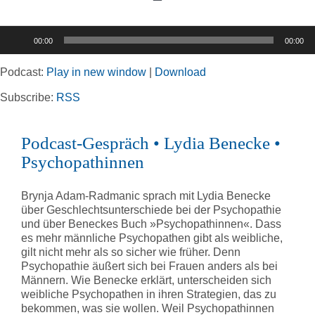
Toggle
Navigation
Audio-
00:00
00:00
Player
Home
Podcast:
Play in new window
|
Download
Rubriken
Subscribe:
RSS
Podcast-Gespräch • Lydia Benecke •
Kortizes Website
Psychopathinnen
Brynja Adam-Radmanic sprach mit Lydia Benecke
über Geschlechtsunterschiede bei der Psychopathie
und über Beneckes Buch »Psychopathinnen«. Dass
es mehr männliche Psychopathen gibt als weibliche,
gilt nicht mehr als so sicher wie früher. Denn
Psychopathie äußert sich bei Frauen anders als bei
Männern. Wie Benecke erklärt, unterscheiden sich
weibliche Psychopathen in ihren Strategien, das zu
bekommen, was sie wollen. Weil Psychopathinnen