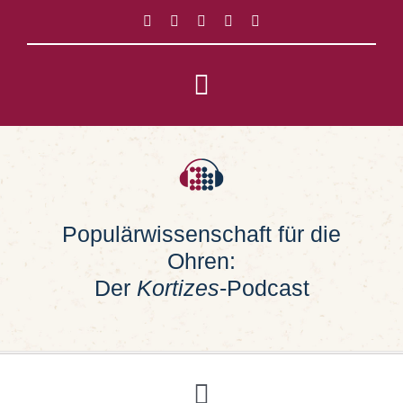
Zum
Inhalt
springen
Toggle
Navigation
Impressum
Datenschutz
Populärwissenschaft für die
Ohren:
Suche
nach:
Der
Kortizes
-Podcast