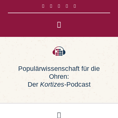
Zum
Inhalt
springen
Toggle
Navigation
Impressum
Datenschutz
Populärwissenschaft für die
Ohren:
Suche
nach:
Der
Kortizes
-Podcast