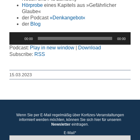
Hörprobe
eines Kapitels aus »Gefährlicher
Glaube«
der Podcast
»Denkangebot«
der
Blog
Audio-
00:00
00:00
Player
Podcast:
Play in new window
|
Download
Subscribe:
RSS
15.03.2023
Wenn Sie per E-Mail regelmäßig über Kortizes-Veranstaltungen
informiert werden möchten, können Sie sich hier für unseren
Newsletter
eintragen.
E-Mail*