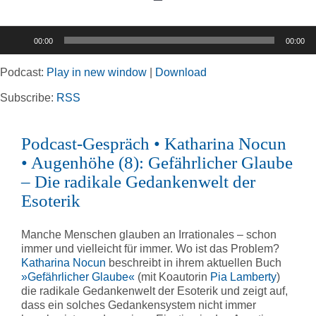
Toggle
Navigation
Audio-
00:00
00:00
Player
Home
Podcast:
Play in new window
|
Download
Rubriken
Subscribe:
RSS
Podcast-Gespräch • Katharina Nocun
Kortizes Website
• Augenhöhe (8): Gefährlicher Glaube
– Die radikale Gedankenwelt der
Esoterik
Manche Menschen glauben an Irrationales – schon
immer und vielleicht für immer. Wo ist das Problem?
Katharina Nocun
beschreibt in ihrem aktuellen Buch
»Gefährlicher Glaube«
(mit Koautorin
Pia Lamberty
)
die radikale Gedankenwelt der Esoterik und zeigt auf,
dass ein solches Gedankensystem nicht immer