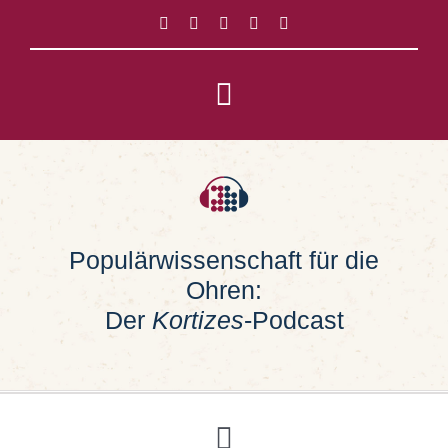
Zum
Inhalt
springen
Toggle
Navigation
Impressum
Datenschutz
Populärwissenschaft für die
Ohren:
Suche
nach:
Der
Kortizes
-Podcast