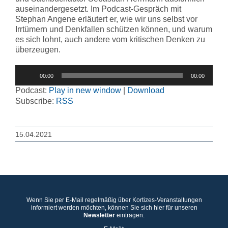
auseinandergesetzt. Im Podcast-Gespräch mit
Stephan Angene erläutert er, wie wir uns selbst vor
Irrtümern und Denkfallen schützen können, und warum
es sich lohnt, auch andere vom kritischen Denken zu
überzeugen.
Audio-
00:00
00:00
Player
Podcast:
Play in new window
|
Download
Subscribe:
RSS
15.04.2021
Wenn Sie per E-Mail regelmäßig über Kortizes-Veranstaltungen
informiert werden möchten, können Sie sich hier für unseren
Newsletter
eintragen.