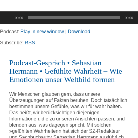
Toggle
Navigation
Audio-
00:00
00:00
Player
Home
Podcast:
Play in new window
|
Download
Rubriken
Subscribe:
RSS
Podcast-Gespräch • Sebastian
Kortizes Website
Hermann • Gefühlte Wahrheit – Wie
Emotionen unser Weltbild formen
Wir Menschen glauben gern, dass unsere
Überzeugungen auf Fakten beruhen. Doch tatsächlich
bestimmen unsere Gefühle, was wir für wahr halten.
Das heißt, wir berücksichtigen diejenigen
Informationen, die zu unseren Ansichten passen, und
blenden aus, was dagegen spricht. Mit solchen
»gefühlten Wahrheiten« hat sich der SZ-Redakteur
und Sachbuchautor Sebastian Herrmann ausführlich