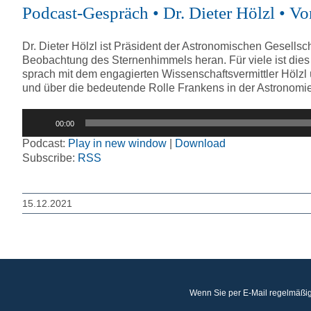
Podcast-Gespräch • Dr. Dieter Hölzl • V
Dr. Dieter Hölzl ist Präsident der Astronomischen Gesellsc
Beobachtung des Sternenhimmels heran. Für viele ist dies
sprach mit dem engagierten Wissenschaftsvermittler Hölzl
und über die bedeutende Rolle Frankens in der Astronomi
Audio-
00:00
Player
Podcast:
Play in new window
|
Download
Subscribe:
RSS
15.12.2021
Wenn Sie per E-Mail regelmäßig