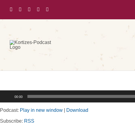
Zum
Inhalt
springen
Audio-
00:00
Player
Podcast:
Play in new window
|
Download
Subscribe:
RSS