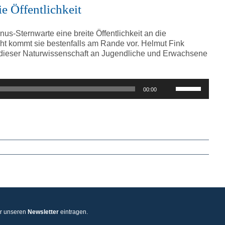
regeln.
e Öffentlichkeit
us-Sternwarte eine breite Öffentlichkeit an die
cht kommt sie bestenfalls am Rande vor. Helmut Fink
g dieser Naturwissenschaft an Jugendliche und Erwachsene
Pfeiltasten
00:00
Hoch/Runter
benutzen,
um
die
Lautstärke
zu
regeln.
ür unseren
Newsletter
eintragen.