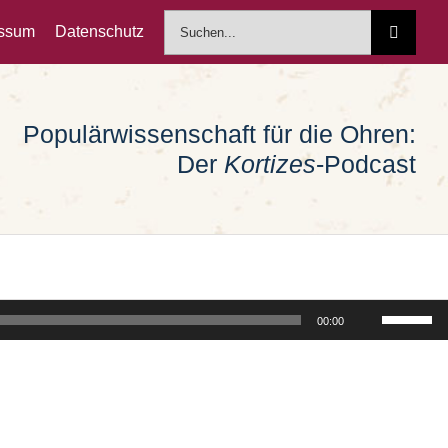
Suche
essum
Datenschutz
nach:
Populärwissenschaft für die Ohren:
Der
Kortizes
-Podcast
Pfeiltast
00:00
Hoch/Run
benutzen
um
die
Lautstärk
zu