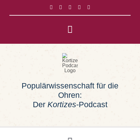
Zum
Inhalt
springen
Toggle
Navigation
Impressum
Datenschutz
Populärwissenschaft für die
Suche
Ohren:
nach:
Der
Kortizes
-Podcast