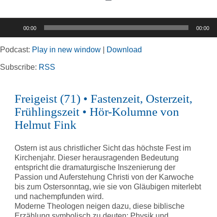
Toggle
Navigation
Audio-
00:00
00:00
Player
Home
Podcast:
Play in new window
|
Download
Rubriken
Subscribe:
RSS
Freigeist (71) • Fastenzeit, Osterzeit,
Kortizes Website
Frühlingszeit • Hör-Kolumne von
Helmut Fink
Ostern ist aus christlicher Sicht das höchste Fest im
Kirchenjahr. Dieser herausragenden Bedeutung
entspricht die dramaturgische Inszenierung der
Passion und Auferstehung Christi von der Karwoche
bis zum Ostersonntag, wie sie von Gläubigen miterlebt
und nachempfunden wird.
Moderne Theologen neigen dazu, diese biblische
Erzählung symbolisch zu deuten; Physik und