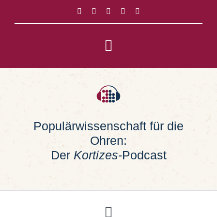
Zum
Inhalt
springen
Toggle
Navigation
Impressum
Datenschutz
Populärwissenschaft für die
Ohren:
Suche
nach:
Der
Kortizes
-Podcast