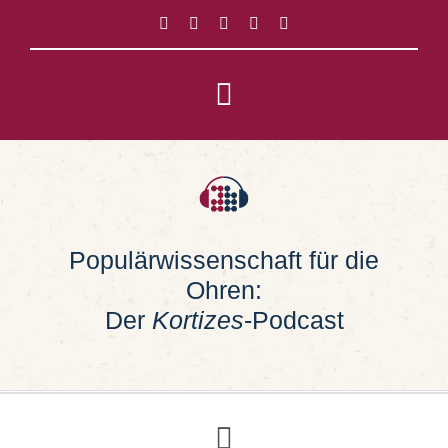
Zum
Inhalt
springen
Toggle
Navigation
Impressum
Datenschutz
Populärwissenschaft für die
Ohren:
Suche
nach:
Der
Kortizes
-Podcast