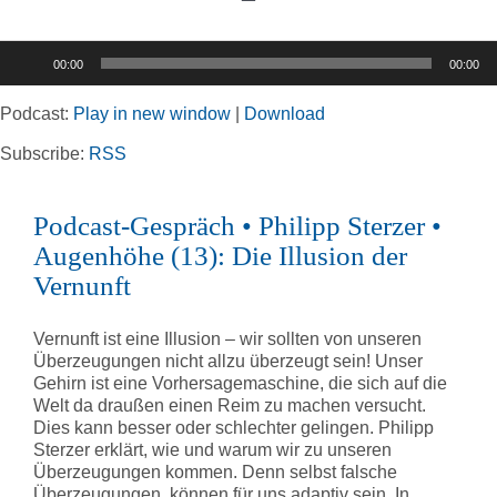
Toggle
Navigation
Audio-
00:00
00:00
Player
Home
Podcast:
Play in new window
|
Download
Rubriken
Subscribe:
RSS
Podcast-Gespräch • Philipp Sterzer •
Kortizes Website
Augenhöhe (13): Die Illusion der
Vernunft
Vernunft ist eine Illusion – wir sollten von unseren
Überzeugungen nicht allzu überzeugt sein! Unser
Gehirn ist eine Vorhersagemaschine, die sich auf die
Welt da draußen einen Reim zu machen versucht.
Dies kann besser oder schlechter gelingen. Philipp
Sterzer erklärt, wie und warum wir zu unseren
Überzeugungen kommen. Denn selbst falsche
Überzeugungen, können für uns adaptiv sein. In