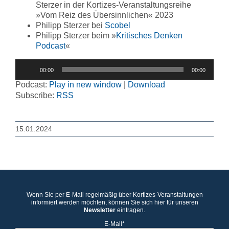
Sterzer in der Kortizes-Veranstaltungsreihe
»Vom Reiz des Übersinnlichen« 2023
Philipp Sterzer bei
Scobel
Philipp Sterzer beim »
Kritisches Denken
Podcast
«
Audio-
00:00
00:00
Player
Podcast:
Play in new window
|
Download
Subscribe:
RSS
15.01.2024
Wenn Sie per E-Mail regelmäßig über Kortizes-Veranstaltungen
informiert werden möchten, können Sie sich hier für unseren
Newsletter
eintragen.
E-Mail*