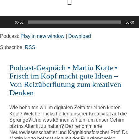
Toggle
Navigation
Audio-
00:00
00:00
Player
Home
Podcast:
Play in new window
|
Download
Rubriken
Subscribe:
RSS
Podcast-Gespräch • Martin Korte •
Kortizes Website
Frisch im Kopf macht gute Ideen –
Von Reizüberflutung zum kreativen
Denken
Wie behalten wir im digitalen Zeitalter einen klaren
Kopf? Welche Tricks helfen unserer Kreativität auf die
Sprünge? Und was können wir tun, um unser Gehirn
bis ins Alter fit zu halten? Der renommierte
Neurowissenschaftler und Kognitionsforscher Prof. Dr.
Martin Korte befasst sich mit der Funktionsweise