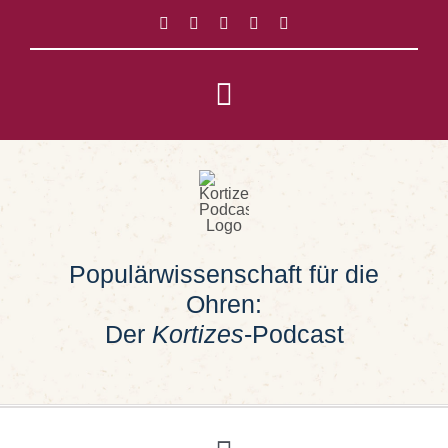
Zum
Inhalt
springen
Toggle
Navigation
Impressum
Datenschutz
Populärwissenschaft für die
Suche
Ohren:
nach:
Der
Kortizes
-Podcast