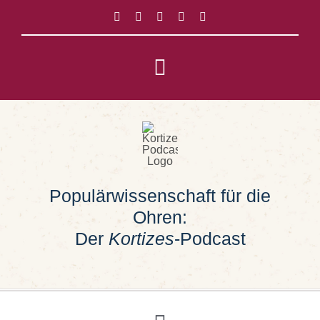
Zum
Inhalt
springen
Toggle
Navigation
Impressum
Datenschutz
Populärwissenschaft für die
Suche
Ohren:
nach:
Der
Kortizes
-Podcast