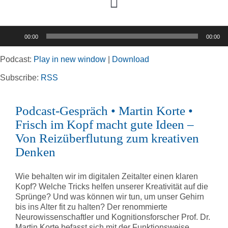
Toggle
Navigation
Audio-
00:00
00:00
Player
Home
Podcast:
Play in new window
|
Download
Rubriken
Subscribe:
RSS
Podcast-Gespräch • Martin Korte •
Kortizes Website
Frisch im Kopf macht gute Ideen –
Von Reizüberflutung zum kreativen
Denken
Wie behalten wir im digitalen Zeitalter einen klaren
Kopf? Welche Tricks helfen unserer Kreativität auf die
Sprünge? Und was können wir tun, um unser Gehirn
bis ins Alter fit zu halten? Der renommierte
Neurowissenschaftler und Kognitionsforscher Prof. Dr.
Martin Korte befasst sich mit der Funktionsweise