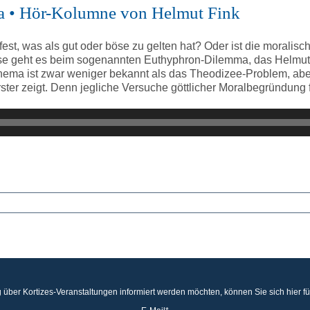
ma • Hör-Kolumne von Helmut Fink
fest, was als gut oder böse zu gelten hat? Oder ist die moralis
e geht es beim sogenannten Euthyphron-Dilemma, das Helmut Fin
ema ist zwar weniger bekannt als das Theodizee-Problem, aber n
ter zeigt. Denn jegliche Versuche göttlicher Moralbegründung fü
 über Kortizes-Veranstaltungen informiert werden möchten, können Sie sich hier f