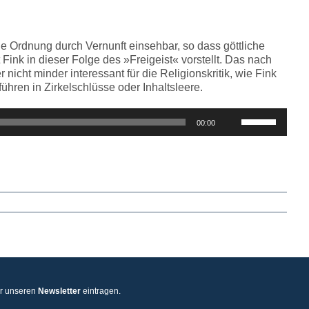
regeln.
che Ordnung durch Vernunft einsehbar, so dass göttliche
k in dieser Folge des »Freigeist« vorstellt. Das nach
icht minder interessant für die Religionskritik, wie Fink
hren in Zirkelschlüsse oder Inhaltsleere.
Pfeiltasten
00:00
Hoch/Runter
benutzen,
um
die
Lautstärke
zu
regeln.
ür unseren
Newsletter
eintragen.