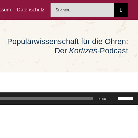
Suche
essum
Datenschutz
nach:
Populärwissenschaft für die Ohren:
Der
Kortizes
-Podcast
Pfeiltast
00:00
Hoch/Run
benutzen
um
die
Lautstärk
zu