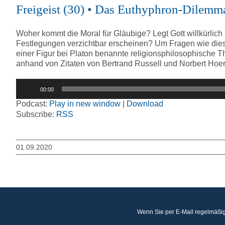
Freigeist (30) • Das Euthyphron-Dilem
Woher kommt die Moral für Gläubige? Legt Gott willkürlich 
Festlegungen verzichtbar erscheinen? Um Fragen wie dies
einer Figur bei Platon benannte religionsphilosophische Th
anhand von Zitaten von Bertrand Russell und Norbert Hoers
Audio-
00:00
Player
Podcast:
Play in new window
|
Download
Subscribe:
RSS
01.09.2020
Wenn Sie per E-Mail regelmäßig