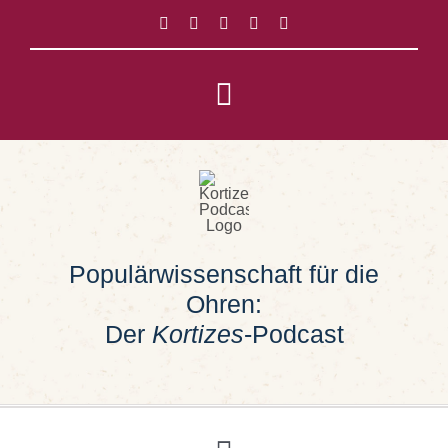
Zum
Inhalt
springen
Toggle
Navigation
Impressum
Datenschutz
Populärwissenschaft für die
Suche
Ohren:
nach:
Der
Kortizes
-Podcast