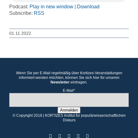
Podcast:
Play in new window
|
Download
Subscribe:
RSS
01.11.2022
Wenn Sie per E-Mail regelmäßig über Kortizes-Veranstaltungen
informiert werden möchten, können Sie sich hier für unseren
Newsletter
eintragen.
E-Mail*
Anmelden
© Copyright 2018 | KORTIZES Institut für populärwissenschaftlichen
Diskurs
Facebook
X
Instagram
YouTube
YouTube